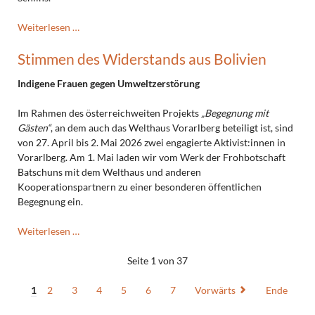
Tag
Weiterlesen …
für
Stimmen des Widerstands aus Bolivien
neue
Mitarbeitende
Indigene Frauen gegen Umweltzerstörung
in
unseren
Im Rahmen des österreichweiten Projekts
„Begegnung mit
Schulen
Gästen“
, an dem auch das Welthaus Vorarlberg beteiligt ist, sind
am
von 27. April bis 2. Mai 2026 zwei engagierte Aktivist:innen in
11.3.2026
Vorarlberg. Am 1. Mai laden wir vom Werk der Frohbotschaft
Batschuns mit dem Welthaus und anderen
Kooperationspartnern zu einer besonderen öffentlichen
Begegnung ein.
Stimmen
Weiterlesen …
des
Widerstands
Seite 1 von 37
aus
Bolivien
1
2
3
4
5
6
7
Vorwärts
Ende