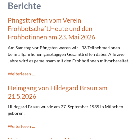
Berichte
Pfingsttreffen vom Verein
Frohbotschaft.Heute und den
Frohbotinnen am 23. Mai 2026
Am Samstag vor Pfingsten waren wir - 33 TeilnehmerInnen -
beim alljährlichen ganztägigen Gesamttreffen dabei. Alle zwei
Jahre wird es gemeinsam mit den Frohbotinnen mitvorbereitet.
Pfingsttreffen
Weiterlesen …
vom
Heimgang von Hildegard Braun am
Verein
Frohbotschaft.Heute
21.5.2026
und
den
Hildegard Braun wurde am 27. September 1939 in München
Frohbotinnen am
geboren.
23.
Mai
Heimgang
Weiterlesen …
2026
von
Hildegard