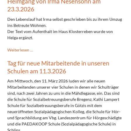
Heimgang von Irma Nesensohn am
Braun
23.3.2026
am
21.5.2026
Den Lebenslauf hat Irma selbst geschrieben bis zu ihrem Umzug
ins Betreute Wohnen.
Der Text vom Aufenthalt im Haus Klosterreben wurde von
Helga ergänzt.
Heimgang
Weiterlesen …
von
Tag für neue Mitarbeitende in unseren
Irma
Nesensohn
Schulen am 11.3.2026
am
23.3.2026
Am Mittwoch, den 11. März 2026 luden wir alle neuen
Mitarbeitenden unserer vier Schulen in denen wir Schulträger
sind, nach zwei Jahren zu uns in die Mähdlegasse, ein. Das sind
die Schule für Sozialbetreuungsberufe Bregenz, Kathi Lampert
Schule für Sozialbetreuungsberufe in Götzis mit dem
neueröffneten Sozialpädagogischen Kolleg, die Schule für Hör-
und Sprachbildung am Vbg. Landeszentrum für Hörgeschädigte
und die PAEDAKOOP Schule (Sozialpädagogische Schule) in
Schlins.