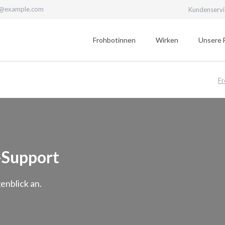
l@example.com
Kundenservi
Navigation
überspringen
Frohbotinnen
Wirken
Unsere 
Spiritualität
Bibel
Fr
Geschichte
Bildung
Wir Frohbotinnen
Fonds Sauerteig
Frohbotin werden
Soziales
Gastfreundschaft
Interkulturell/Interreli
-Support
enblick an.