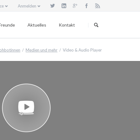
ce
Anmelden
Navigation
überspringen
Freunde
Aktuelles
Kontakt
Termine
ohbotinnen
Medien und mehr
Video & Audio Player
Dein Wort - Mein Weg
Berichte
Veröffentlichte Artikel
giös