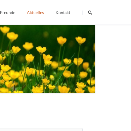
Navigation
überspringen
 Freunde
Aktuelles
Kontakt
Dein Wort - Mein Weg
Berichte
Veröffentlichte Artikel
igiös