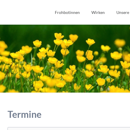
Frohbotinnen
Wirken
Unsere
Spiritualität
Bibel
Geschichte
Bildung
Wir Frohbotinnen
Fonds Sauerteig
Frohbotin werden
Soziales
Gastfreundschaft
Interkulturell/Interrel
Termine