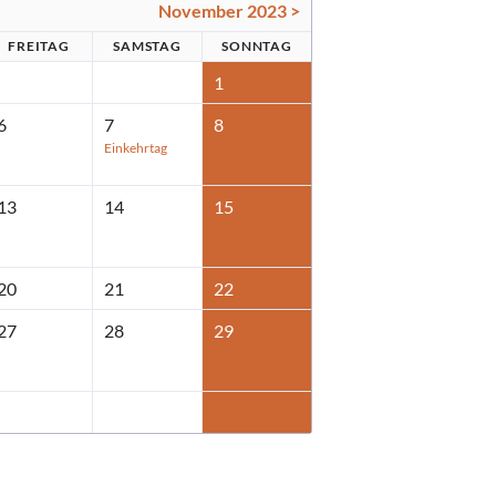
November 2023 >
FR
EITAG
SA
MSTAG
SO
NNTAG
1
6
7
8
Einkehrtag
13
14
15
20
21
22
27
28
29