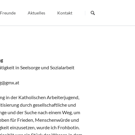
Navigation
überspringen
 Freunde
Aktuelles
Kontakt
Termine
Dein Wort - Mein Weg
Berichte
Veröffentlichte Artikel
ng
tigkeit in Seelsorge und Sozialarbeit
igiös
ng@gmx.at
ng in der Katholischen Arbeiterjugend,
itisierung durch gesellschaftliche und
änge und der Suche nach einem Weg, um
eben für Frieden, Menschenwürde und
gkeit einzusetzen, wurde ich Frohbotin.
iosität war ein Stück das Wasser, in dem