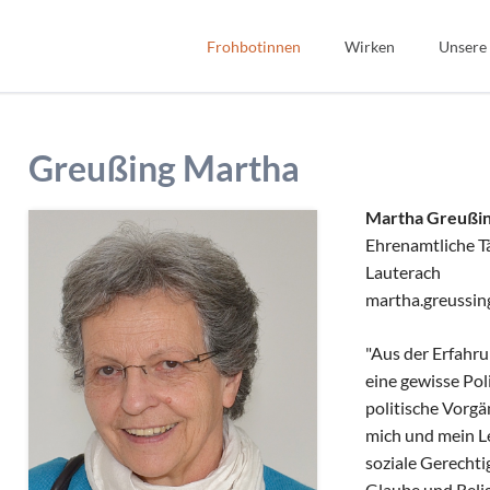
Frohbotinnen
Wirken
Unsere
Spiritualität
Bibel
Geschichte
Bildung
Greußing Martha
Wir Frohbotinnen
Fonds Sauerteig
Frohbotin werden
Soziales
Martha Greußi
Ehrenamtliche Tä
Gastfreundschaft
Lauterach
Interkulturell/Interrel
martha.greussi
"Aus der Erfahru
eine gewisse Pol
politische Vorg
mich und mein L
soziale Gerechti
Glaube und Relig