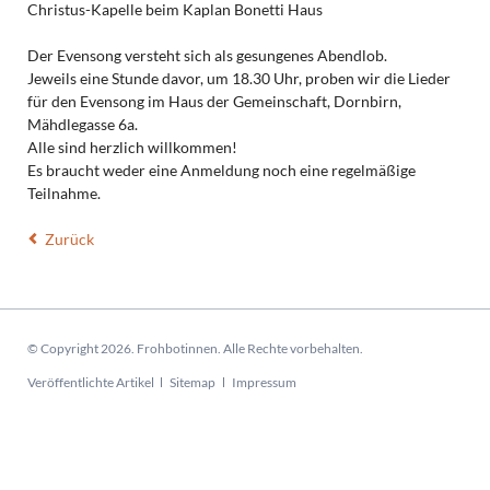
Christus-Kapelle beim Kaplan Bonetti Haus
Der Evensong versteht sich als gesungenes Abendlob.
Jeweils eine Stunde davor, um 18.30 Uhr, proben wir die Lieder
für den Evensong im Haus der Gemeinschaft, Dornbirn,
Mähdlegasse 6a.
Alle sind herzlich willkommen!
Es braucht weder eine Anmeldung noch eine regelmäßige
Teilnahme.
Zurück
© Copyright 2026. Frohbotinnen. Alle Rechte vorbehalten.
Navigation
Veröffentlichte Artikel
Sitemap
Impressum
überspringen