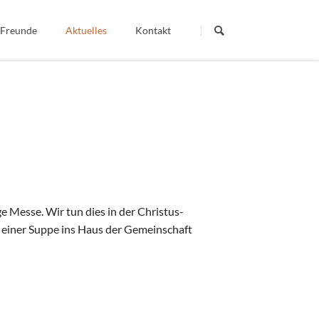
Navigation
überspringen
 Freunde
Aktuelles
Kontakt
Termine
Dein Wort - Mein Weg
Berichte
Veröffentlichte Artikel
igiös
 Messe. Wir tun dies in der Christus-
 einer Suppe ins Haus der Gemeinschaft