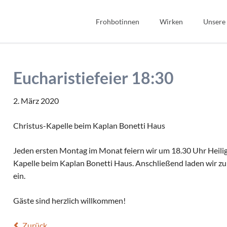
Frohbotinnen
Wirken
Unsere
Spiritualität
Bibel
Geschichte
Bildung
Eucharistiefeier 18:30
Wir Frohbotinnen
Fonds Sauerteig
Frohbotin werden
Soziales
2. März 2020
Gastfreundschaft
Christus-Kapelle beim Kaplan Bonetti Haus
Interkulturell/Interrel
Jeden ersten Montag im Monat feiern wir um 18.30 Uhr Heilige
Kapelle beim Kaplan Bonetti Haus. Anschließend laden wir zu
ein.
Gäste sind herzlich willkommen!
Zurück