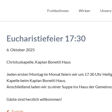
Frohbotinnen
Wirken
Unsere
Spiritualität
Bibel
Geschichte
Bildung
Eucharistiefeier 17:30
Wir Frohbotinnen
Fonds Sauerteig
Frohbotin werden
Soziales
6. Oktober 2025
Gastfreundschaft
Christuskapelle, Kaplan Bonetti Haus
Interkulturell/Interrel
Jeden ersten Montag im Monat feiern wir um 17.30 Uhr Heilige
Kapelle beim Kaplan Bonetti Haus.
Anschließend laden wir zu einer Suppe ins Haus der Gemeinsch
Gäste sind herzlich willkommen!
Zurück