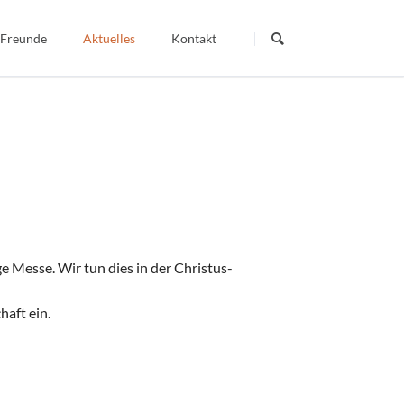
Navigation
überspringen
 Freunde
Aktuelles
Kontakt
Termine
Dein Wort - Mein Weg
Berichte
Veröffentlichte Artikel
igiös
 Messe. Wir tun dies in der Christus-
aft ein.