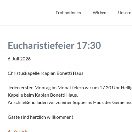
Frohbotinnen
Wirken
Unsere
Spiritualität
Bibel
Geschichte
Bildung
Eucharistiefeier 17:30
Wir Frohbotinnen
Fonds Sauerteig
Frohbotin werden
Soziales
6. Juli 2026
Gastfreundschaft
Christuskapelle, Kaplan Bonetti Haus
Interkulturell/Interrel
Jeden ersten Montag im Monat feiern wir um 17.30 Uhr Heilige
Kapelle beim Kaplan Bonetti Haus.
Anschließend laden wir zu einer Suppe ins Haus der Gemeinsch
Gäste sind herzlich willkommen!
Zurück