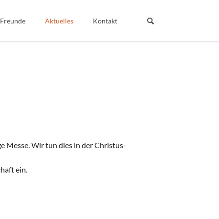
Navigation
überspringen
 Freunde
Aktuelles
Kontakt
Termine
Dein Wort - Mein Weg
Berichte
Veröffentlichte Artikel
igiös
 Messe. Wir tun dies in der Christus-
aft ein.