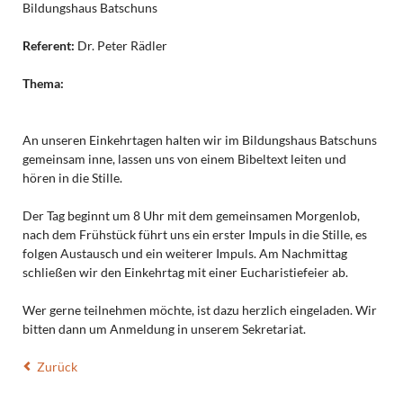
Bildungshaus Batschuns
Referent:
Dr. Peter Rädler
Thema:
An unseren Einkehrtagen halten wir im Bildungshaus Batschuns
gemeinsam inne, lassen uns von einem Bibeltext leiten und
hören in die Stille.
Der Tag beginnt um 8 Uhr mit dem gemeinsamen Morgenlob,
nach dem Frühstück führt uns ein erster Impuls in die Stille, es
folgen Austausch und ein weiterer Impuls. Am Nachmittag
schließen wir den Einkehrtag mit einer Eucharistiefeier ab.
Wer gerne teilnehmen möchte, ist dazu herzlich eingeladen. Wir
bitten dann um Anmeldung in unserem Sekretariat.
Zurück