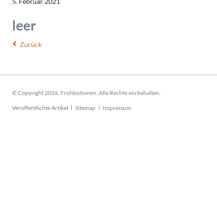
5. Februar 2021
leer
Zurück
© Copyright 2026. Frohbotinnen. Alle Rechte vorbehalten.
Navigation
Veröffentlichte Artikel
Sitemap
Impressum
überspringen