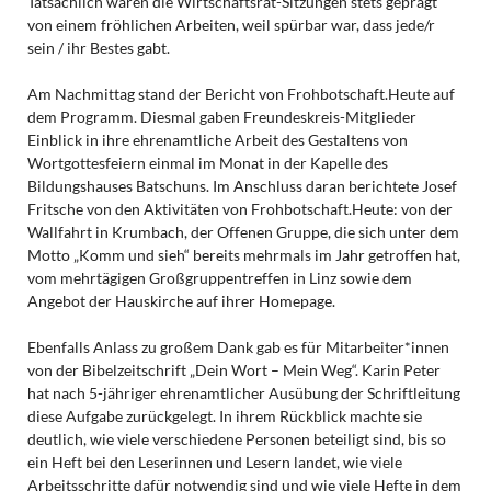
Tatsächlich waren die Wirtschaftsrat-Sitzungen stets geprägt
von einem fröhlichen Arbeiten, weil spürbar war, dass jede/r
sein / ihr Bestes gabt.
Am Nachmittag stand der Bericht von Frohbotschaft.Heute auf
dem Programm. Diesmal gaben Freundeskreis-Mitglieder
Einblick in ihre ehrenamtliche Arbeit des Gestaltens von
Wortgottesfeiern einmal im Monat in der Kapelle des
Bildungshauses Batschuns. Im Anschluss daran berichtete Josef
Fritsche von den Aktivitäten von Frohbotschaft.Heute: von der
Wallfahrt in Krumbach, der Offenen Gruppe, die sich unter dem
Motto „Komm und sieh“ bereits mehrmals im Jahr getroffen hat,
vom mehrtägigen Großgruppentreffen in Linz sowie dem
Angebot der Hauskirche auf ihrer Homepage.
Ebenfalls Anlass zu großem Dank gab es für Mitarbeiter*innen
von der Bibelzeitschrift „Dein Wort – Mein Weg“. Karin Peter
hat nach 5-jähriger ehrenamtlicher Ausübung der Schriftleitung
diese Aufgabe zurückgelegt. In ihrem Rückblick machte sie
deutlich, wie viele verschiedene Personen beteiligt sind, bis so
ein Heft bei den Leserinnen und Lesern landet, wie viele
Arbeitsschritte dafür notwendig sind und wie viele Hefte in dem