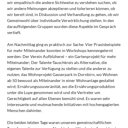
wir empathisch die andere Sichtweise zu verstehen suchen, ob
wir andere Meinungen akzeptieren und tolerieren können, ob
wir bereit sind, in Diskussion und Verhandlung zu gehen, ob wir
Gemeinwohl über individuelle Verwirklichung stellen. In den
darauffolgenden Gruppen wurden diese Aspekte im Gespräch
vertieft.
Am Nachmittag ging es praktisch zur Sache: Vier Praxisbeispiele
für mehr Miteinander konnten in Workshops kennengelernt
werden: Der Verein Aufblüherei – ein Gartenprojekt für mehr
Miteinander; Der Talente-Tauschkreis als Alternative, die
eigenen Talente zur Verfügung zu stellen und die anderer zu
nutzen; das Wohnprojekt Gasserpark in Dornbirn, wo Wohnen
ab 50 bewusst als Miteinander in einer Wohnanlage gestaltet
wird; Ernährungssouveränität, wo die Ernährungsproduktion
unter die Lupe genommen wird und die Vertreter um
Gerechtigkeit auf allen Ebenen bemüht sind. Es waren sehr
interessante und mutmachende Initiativen mit hochengagierten
Menschen dahinter.
Die beiden letzten Tage waren unserem gemeinschaftlichen