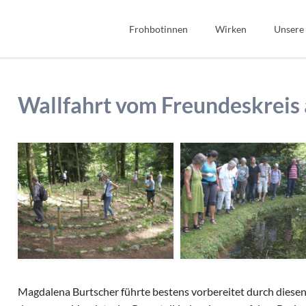
Frohbotinnen
Wirken
Unsere
Spiritualität
Bibel
Geschichte
Bildung
Wallfahrt vom Freundeskreis
Wir Frohbotinnen
Fonds Sauerteig
Frohbotin werden
Soziales
Gastfreundschaft
Interkulturell/Interrel
Magdalena Burtscher führte bestens vorbereitet durch diesen