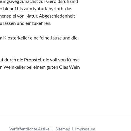
nnungsweg zunächst zur Geroldsruh und
r hinauf bis zum Naturlabyrinth, das
menspiel von Natur, Abgeschiedenheit
u lassen und einzukehren.
 Klosterkeller eine feine Jause und die
 durch die Propstei, die voll von Kunst
ten Weinkeller bei einem guten Glas Wein
Navigation
Veröffentlichte Artikel
Sitemap
Impressum