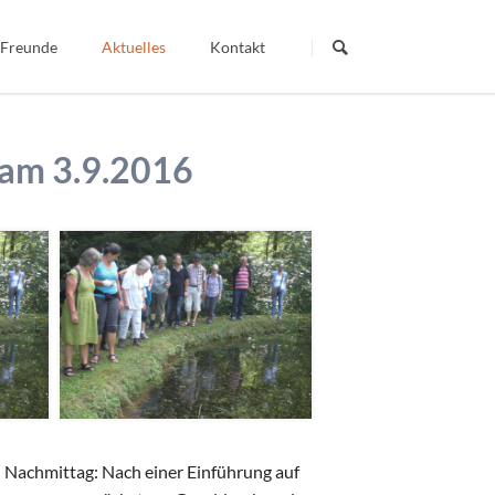
Navigation
überspringen
 Freunde
Aktuelles
Kontakt
Termine
Dein Wort - Mein Weg
 am 3.9.2016
Berichte
Veröffentlichte Artikel
igiös
 Nachmittag: Nach einer Einführung auf