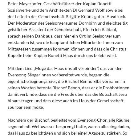
Peter Mayerhofer, Geschäftsführer der Kaplan Bonetti
Sozialwerke und dem Architekten DI Gerhard Wolf sowie bei
der Leiterin der Gemeinschaft Brigitte Knünz gut zu Ausdruck.
Der Moderator des Seelsorgeraumes Dornbirn und gleichzeitig
geistlicher Assistent der Gemeinschaft, Pfr. Erich Baldauf,
sprach seinen Dank aus, dass hier ein Ort im Seelsorgeraum
entstanden ist, wo die hauptamtlichen MitarbeiterInnen zum
Mittagessen zusammen kommen können und dass die Christus-
Kapelle beim Kaplan Bonetti Haus durch uns belebt wird.
Mit dem Lied „Möge das Haus uns all verbinden“, das von den
Evensong-Sängerinnen vorbereitet wurde, begann die
eigentliche Segnungsfeier, die Bischof Benno Elbs vornahm. In
seinen Worten betonte Bischof Benno, dass er die Frohbotinnen
damit verbinde, dass sie die Freude über das die Botschaft Jesu
hinaus tragen und dass diese auch im Haus der Gemeinschaft
spürbar sein möge.
Nachdem der Bischof, begleitet vom Evensong-Chor, alle Räume
segnend mit Weihwasser besprengt hatte, waren alle eingeladen,
das Haus zu besichtigen und sich bei einer Agape zu stärken. So