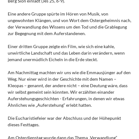
Berg Sion einlädt (Jes 25, 6-9).
Eine andere Gruppe spürte im Hören von Musik, von
ungewohnten Klängen, und von Wort dem Ostergeheimnis nach,
der Verwandlung des Wissens um den Tod und die Grablegung
zur Begegnung mit dem Auferstandenen.
Einer dritten Gruppe zeigte ein Film, wie sich eine kahle,
unwirtliche Landschaft und das Leben darin verändern, wenn
jemand unermüdlich Eicheln in die Erde steckt.
Am Nachmittag machten wir uns wie die Emmausjünger auf den
Weg. Nur einer wird in der Geschichte mit dem Namen –
Kleopas – genannt, der andere nicht – eine Deutung wäre, dass
wir selbst gemeint sein könnten. Wir erzählten einander
Auferstehungsgeschichten - Erfahrungen, in denen wir etwas
Ähnliches wie „Auferstehung“ erlebt hatten.
Die Eucharistiefeier war der Abschluss und der Höhepunkt
dieses Festtages.
Am Osterdienstag wurde dann das Thema „Verwandlung“