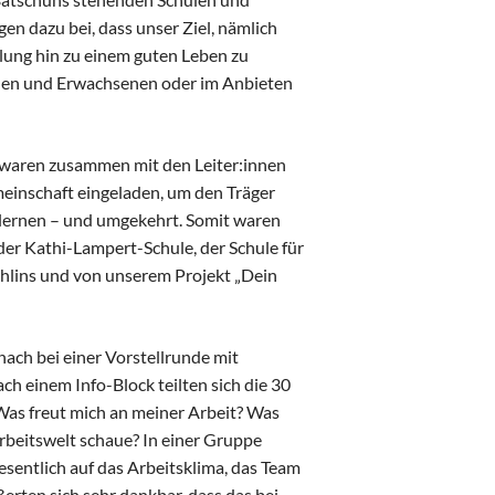
gen dazu bei, dass unser Ziel, nämlich
lung hin zu einem guten Leben zu
ichen und Erwachsenen oder im Anbieten
 waren zusammen mit den Leiter:innen
einschaft eingeladen, um den Träger
lernen – und umgekehrt. Somit waren
er Kathi-Lampert-Schule, der Schule für
hlins und von unserem Projekt „Dein
ach bei einer Vorstellrunde mit
h einem Info-Block teilten sich die 30
Was freut mich an meiner Arbeit? Was
rbeitswelt schaue? In einer Gruppe
esentlich auf das Arbeitsklima, das Team
erten sich sehr dankbar, dass das bei