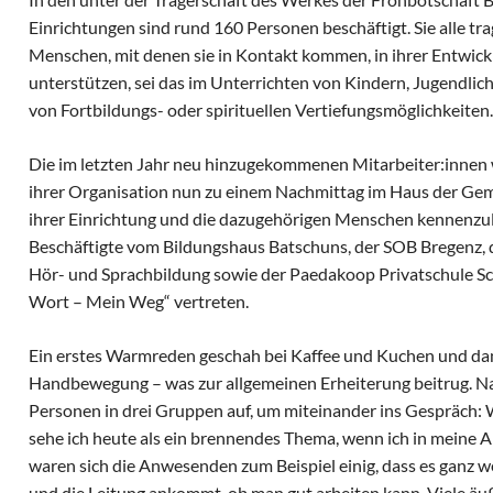
Einrichtungen sind rund 160 Personen beschäftigt. Sie alle tra
Menschen, mit denen sie in Kontakt kommen, in ihrer Entwick
unterstützen, sei das im Unterrichten von Kindern, Jugendl
von Fortbildungs- oder spirituellen Vertiefungsmöglichkeiten.
Die im letzten Jahr neu hinzugekommenen Mitarbeiter:innen
ihrer Organisation nun zu einem Nachmittag im Haus der Gem
ihrer Einrichtung und die dazugehörigen Menschen kennenzu
Beschäftigte vom Bildungshaus Batschuns, der SOB Bregenz, d
Hör- und Sprachbildung sowie der Paedakoop Privatschule Sc
Wort – Mein Weg“ vertreten.
Ein erstes Warmreden geschah bei Kaffee und Kuchen und dan
Handbewegung – was zur allgemeinen Erheiterung beitrug. Nac
Personen in drei Gruppen auf, um miteinander ins Gespräch: 
sehe ich heute als ein brennendes Thema, wenn ich in meine A
waren sich die Anwesenden zum Beispiel einig, dass es ganz w
und die Leitung ankommt, ob man gut arbeiten kann. Viele äuß