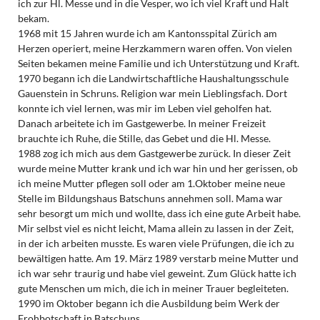
ich zur Hl. Messe und in die Vesper, wo ich viel Kraft und Halt
bekam.
1968 mit 15 Jahren wurde ich am Kantonsspital Zürich am
Herzen operiert, meine Herzkammern waren offen. Von vielen
Seiten bekamen meine Familie und ich Unterstützung und Kraft.
1970 begann ich die Landwirtschaftliche Haushaltungsschule
Gauenstein in Schruns. Religion war mein Lieblingsfach. Dort
konnte ich viel lernen, was mir im Leben viel geholfen hat.
Danach arbeitete ich im Gastgewerbe. In meiner Freizeit
brauchte ich Ruhe, die Stille, das Gebet und die Hl. Messe.
1988 zog ich mich aus dem Gastgewerbe zurück. In dieser Zeit
wurde meine Mutter krank und ich war hin und her gerissen, ob
ich meine Mutter pflegen soll oder am 1.Oktober meine neue
Stelle im Bildungshaus Batschuns annehmen soll. Mama war
sehr besorgt um mich und wollte, dass ich eine gute Arbeit habe.
Mir selbst viel es nicht leicht, Mama allein zu lassen in der Zeit,
in der ich arbeiten musste. Es waren viele Prüfungen, die ich zu
bewältigen hatte. Am 19. März 1989 verstarb meine Mutter und
ich war sehr traurig und habe viel geweint. Zum Glück hatte ich
gute Menschen um mich, die ich in meiner Trauer begleiteten.
1990 im Oktober begann ich die Ausbildung beim Werk der
Frohbotschaft in Batschuns.