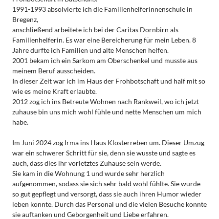
1991-1993 absolvierte ich die Familienhelferinnenschule in
Bregenz,
anschließend arbeitete ich bei der Caritas Dornbirn als
Familienhelferin. Es war eine Bereicherung für mein Leben. 8
Jahre durfte ich Familien und alte Menschen helfen.
2001 bekam ich ein Sarkom am Oberschenkel und musste aus
meinem Beruf ausscheiden.
In dieser Zeit war ich im Haus der Frohbotschaft und half mit so
wie es meine Kraft erlaubte.
2012 zog ich ins Betreute Wohnen nach Rankweil, wo ich jetzt
zuhause bin uns mich wohl fühle und nette Menschen um mich
habe.
Im Juni 2024 zog Irma ins Haus Klosterreben um. Dieser Umzug
war ein schwerer Schritt für sie, denn sie wusste und sagte es
auch, dass dies ihr vorletztes Zuhause sein werde.
Sie kam in die Wohnung 1 und wurde sehr herzlich
aufgenommen, sodass sie sich sehr bald wohl fühlte. Sie wurde
so gut gepflegt und versorgt, dass sie auch ihren Humor wieder
leben konnte. Durch das Personal und die vielen Besuche konnte
sie auftanken und Geborgenheit und Liebe erfahren.