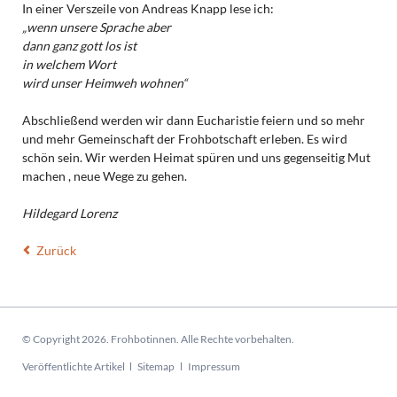
In einer Verszeile von Andreas Knapp lese ich:
„wenn unsere Sprache aber
dann ganz gott los ist
in welchem Wort
wird unser Heimweh wohnen“
Abschließend werden wir dann Eucharistie feiern und so mehr
und mehr Gemeinschaft der Frohbotschaft erleben. Es wird
schön sein. Wir werden Heimat spüren und uns gegenseitig Mut
machen , neue Wege zu gehen.
Hildegard Lorenz
Zurück
© Copyright 2026. Frohbotinnen. Alle Rechte vorbehalten.
Navigation
Veröffentlichte Artikel
Sitemap
Impressum
überspringen