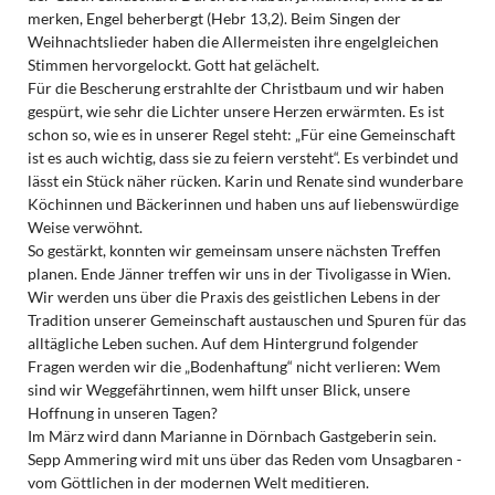
merken, Engel beherbergt (Hebr 13,2). Beim Singen der
Weihnachtslieder haben die Allermeisten ihre engelgleichen
Stimmen hervorgelockt. Gott hat gelächelt.
Für die Bescherung erstrahlte der Christbaum und wir haben
gespürt, wie sehr die Lichter unsere Herzen erwärmten. Es ist
schon so, wie es in unserer Regel steht: „Für eine Gemeinschaft
ist es auch wichtig, dass sie zu feiern versteht“. Es verbindet und
lässt ein Stück näher rücken. Karin und Renate sind wunderbare
Köchinnen und Bäckerinnen und haben uns auf liebenswürdige
Weise verwöhnt.
So gestärkt, konnten wir gemeinsam unsere nächsten Treffen
planen. Ende Jänner treffen wir uns in der Tivoligasse in Wien.
Wir werden uns über die Praxis des geistlichen Lebens in der
Tradition unserer Gemeinschaft austauschen und Spuren für das
alltägliche Leben suchen. Auf dem Hintergrund folgender
Fragen werden wir die „Bodenhaftung“ nicht verlieren: Wem
sind wir Weggefährtinnen, wem hilft unser Blick, unsere
Hoffnung in unseren Tagen?
Im März wird dann Marianne in Dörnbach Gastgeberin sein.
Sepp Ammering wird mit uns über das Reden vom Unsagbaren -
vom Göttlichen in der modernen Welt meditieren.