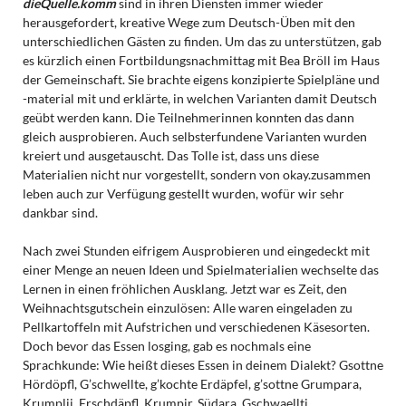
dieQuelle.komm
sind in ihren Diensten immer wieder
herausgefordert, kreative Wege zum Deutsch-Üben mit den
unterschiedlichen Gästen zu finden. Um das zu unterstützen, gab
es kürzlich einen Fortbildungsnachmittag mit Bea Bröll im Haus
der Gemeinschaft. Sie brachte eigens konzipierte Spielpläne und
-material mit und erklärte, in welchen Varianten damit Deutsch
geübt werden kann. Die Teilnehmerinnen konnten das dann
gleich ausprobieren. Auch selbsterfundene Varianten wurden
kreiert und ausgetauscht. Das Tolle ist, dass uns diese
Materialien nicht nur vorgestellt, sondern von okay.zusammen
leben auch zur Verfügung gestellt wurden, wofür wir sehr
dankbar sind.
Nach zwei Stunden eifrigem Ausprobieren und eingedeckt mit
einer Menge an neuen Ideen und Spielmaterialien wechselte das
Lernen in einen fröhlichen Ausklang. Jetzt war es Zeit, den
Weihnachtsgutschein einzulösen: Alle waren eingeladen zu
Pellkartoffeln mit Aufstrichen und verschiedenen Käsesorten.
Doch bevor das Essen losging, gab es nochmals eine
Sprachkunde: Wie heißt dieses Essen in deinem Dialekt? Gsottne
Hördöpfl, G’schwellte, g’kochte Erdäpfel, g’sottne Grumpara,
Krumplji, Erschdäpfl, Krumpir, Südara, Gschwaellti …