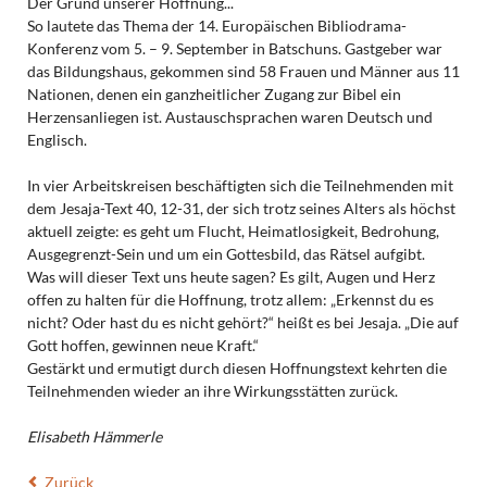
Der Grund unserer Hoffnung...
So lautete das Thema der 14. Europäischen Bibliodrama-
Konferenz vom 5. – 9. September in Batschuns. Gastgeber war
das Bildungshaus, gekommen sind 58 Frauen und Männer aus 11
Nationen, denen ein ganzheitlicher Zugang zur Bibel ein
Herzensanliegen ist. Austauschsprachen waren Deutsch und
Englisch.
In vier Arbeitskreisen beschäftigten sich die Teilnehmenden mit
dem Jesaja-Text 40, 12-31, der sich trotz seines Alters als höchst
aktuell zeigte: es geht um Flucht, Heimatlosigkeit, Bedrohung,
Ausgegrenzt-Sein und um ein Gottesbild, das Rätsel aufgibt.
Was will dieser Text uns heute sagen? Es gilt, Augen und Herz
offen zu halten für die Hoffnung, trotz allem: „Erkennst du es
nicht? Oder hast du es nicht gehört?“ heißt es bei Jesaja. „Die auf
Gott hoffen, gewinnen neue Kraft.“
Gestärkt und ermutigt durch diesen Hoffnungstext kehrten die
Teilnehmenden wieder an ihre Wirkungsstätten zurück.
Elisabeth Hämmerle
Zurück