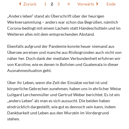
Zurück
1
2
3
4
Vorwärts
Ende
„Anders leben“ stand als Überschrift über der heurigen
Werkversammlung – anders war schon das Begrüßen, nämlich
Corona-bedingt mit einem Lächeln statt Händeschütteln und im
Weiteren alles mit dem entsprechenden Abstand.
Ebenfalls aufgrund der Pandemie konnte heuer niemand aus
Übersee anreisen und manche aus Risikogründen auch nicht von
näher her. Doch dank der medialen Verbundenheit erfuhren wir
von Karoline, wie es denen in Bolivien und Guatemala in dieser
Ausnahmesituation geht.
Über ihr Leben, wenn die Zeit der Einsätze vorbei ist und
körperliche Gebrechen zunehmen, haben uns in ehrlicher Weise
Luitgard Lerchenmüller und Gertrud Weber berichtet. Es ist ein
„anders Leben“ als man es sich aussucht. Die beiden haben
eindrücklich dargestellt, wie gut es dennoch sein kann, indem
Dankbarkeit und Leben aus den Wurzeln im Vordergrund
stehen.